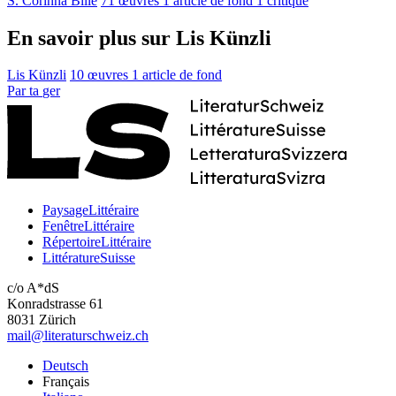
S. Corinna Bille
71 œuvres
1 article de fond
1 critique
En savoir plus sur Lis Künzli
Lis Künzli
10 œuvres
1 article de fond
Par
ta
ger
PaysageLittéraire
FenêtreLittéraire
RépertoireLittéraire
LittératureSuisse
c/o A*dS
Konradstrasse 61
8031 Zürich
mail@literaturschweiz.ch
Deutsch
Français