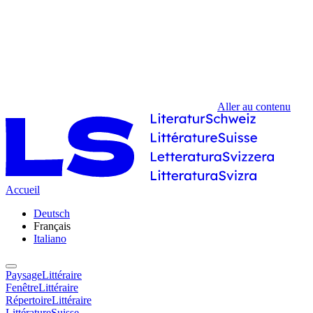
Aller au contenu
Accueil
Deutsch
Français
Italiano
PaysageLittéraire
FenêtreLittéraire
RépertoireLittéraire
LittératureSuisse