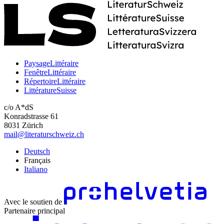
PaysageLittéraire
FenêtreLittéraire
RépertoireLittéraire
LittératureSuisse
c/o A*dS
Konradstrasse 61
8031 Zürich
mail@literaturschweiz.ch
Deutsch
Français
Italiano
Avec le soutien de
Partenaire principal