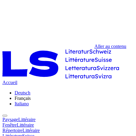
Aller au contenu
Accueil
Deutsch
Français
Italiano
PaysageLittéraire
FenêtreLittéraire
RépertoireLittéraire
LittératureSuisse