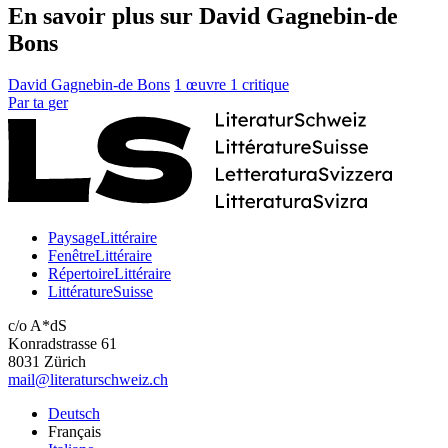
En savoir plus sur David Gagnebin-de
Bons
David Gagnebin-de Bons
1 œuvre
1 critique
Par
ta
ger
PaysageLittéraire
FenêtreLittéraire
RépertoireLittéraire
LittératureSuisse
c/o A*dS
Konradstrasse 61
8031 Zürich
mail@literaturschweiz.ch
Deutsch
Français