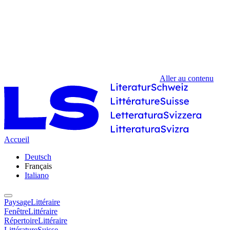
Aller au contenu
Accueil
Deutsch
Français
Italiano
PaysageLittéraire
FenêtreLittéraire
RépertoireLittéraire
LittératureSuisse