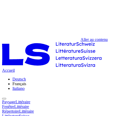
Aller au contenu
Accueil
Deutsch
Français
Italiano
PaysageLittéraire
FenêtreLittéraire
RépertoireLittéraire
LittératureSuisse