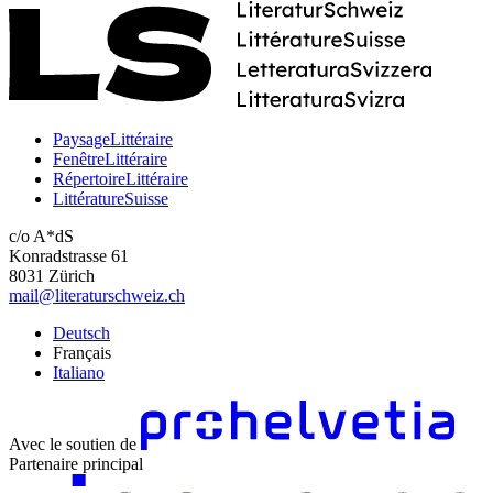
PaysageLittéraire
FenêtreLittéraire
RépertoireLittéraire
LittératureSuisse
c/o A*dS
Konradstrasse 61
8031 Zürich
mail@literaturschweiz.ch
Deutsch
Français
Italiano
Avec le soutien de
Partenaire principal