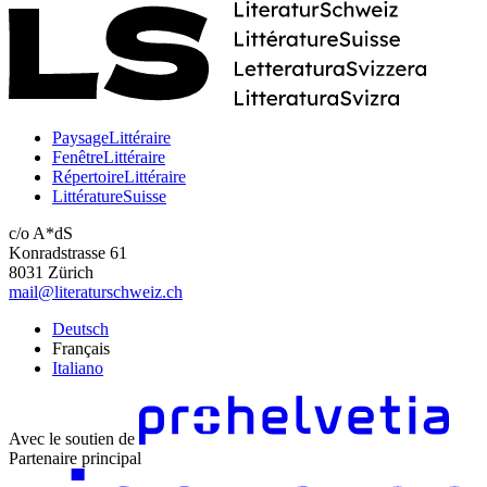
PaysageLittéraire
FenêtreLittéraire
RépertoireLittéraire
LittératureSuisse
c/o A*dS
Konradstrasse 61
8031 Zürich
mail@literaturschweiz.ch
Deutsch
Français
Italiano
Avec le soutien de
Partenaire principal