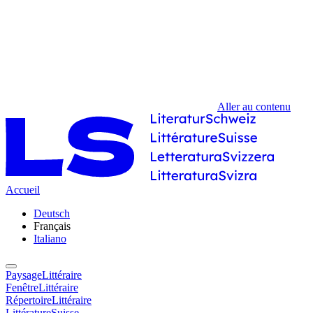
Aller au contenu
Accueil
Deutsch
Français
Italiano
PaysageLittéraire
FenêtreLittéraire
RépertoireLittéraire
LittératureSuisse