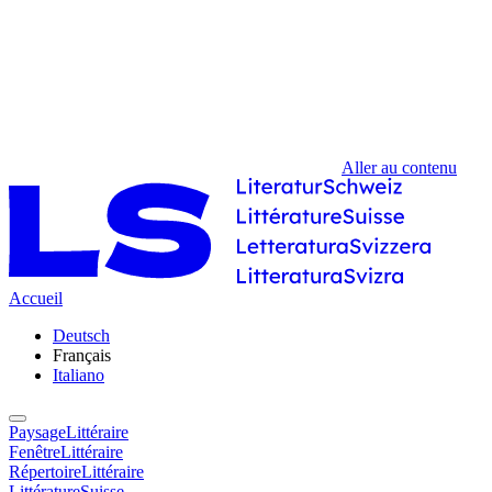
Aller au contenu
Accueil
Deutsch
Français
Italiano
PaysageLittéraire
FenêtreLittéraire
RépertoireLittéraire
LittératureSuisse