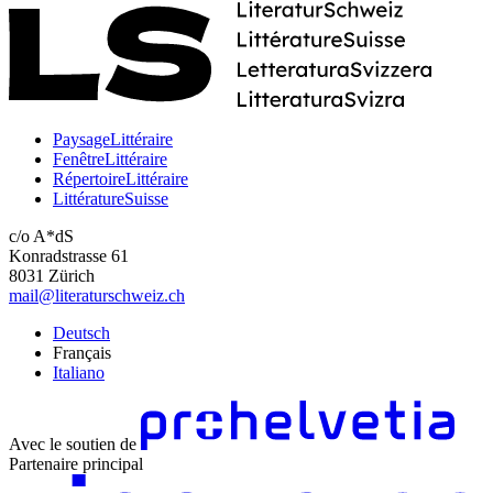
PaysageLittéraire
FenêtreLittéraire
RépertoireLittéraire
LittératureSuisse
c/o A*dS
Konradstrasse 61
8031 Zürich
mail@literaturschweiz.ch
Deutsch
Français
Italiano
Avec le soutien de
Partenaire principal