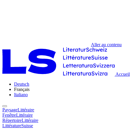
Aller au contenu
Accueil
Deutsch
Français
Italiano
PaysageLittéraire
FenêtreLittéraire
RépertoireLittéraire
LittératureSuisse