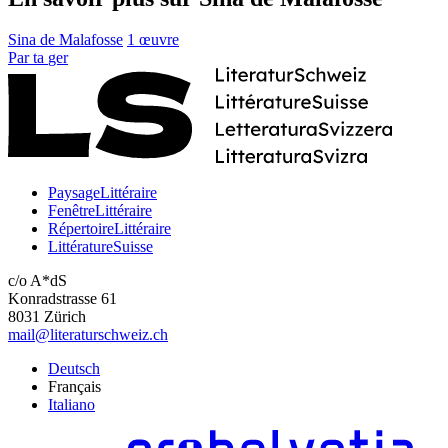
Sina de Malafosse
1 œuvre
Par
ta
ger
PaysageLittéraire
FenêtreLittéraire
RépertoireLittéraire
LittératureSuisse
c/o A*dS
Konradstrasse 61
8031 Zürich
mail@literaturschweiz.ch
Deutsch
Français
Italiano