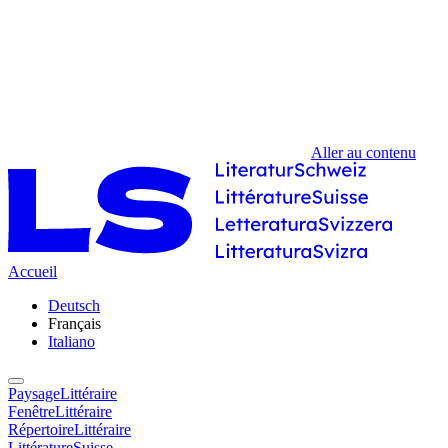
Aller au contenu
Accueil
Deutsch
Français
Italiano
PaysageLittéraire
FenêtreLittéraire
RépertoireLittéraire
LittératureSuisse