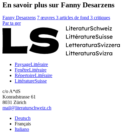
En savoir plus sur Fanny Desarzens
Fanny Desarzens
7 œuvres
3 articles de fond
3 critiques
Par
ta
ger
PaysageLittéraire
FenêtreLittéraire
RépertoireLittéraire
LittératureSuisse
c/o A*dS
Konradstrasse 61
8031 Zürich
mail@literaturschweiz.ch
Deutsch
Français
Italiano