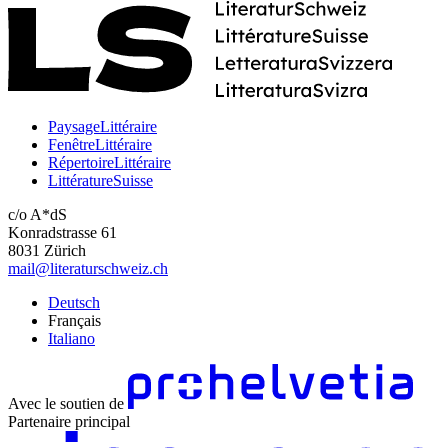
PaysageLittéraire
FenêtreLittéraire
RépertoireLittéraire
LittératureSuisse
c/o A*dS
Konradstrasse 61
8031 Zürich
mail@literaturschweiz.ch
Deutsch
Français
Italiano
Avec le soutien de
Partenaire principal