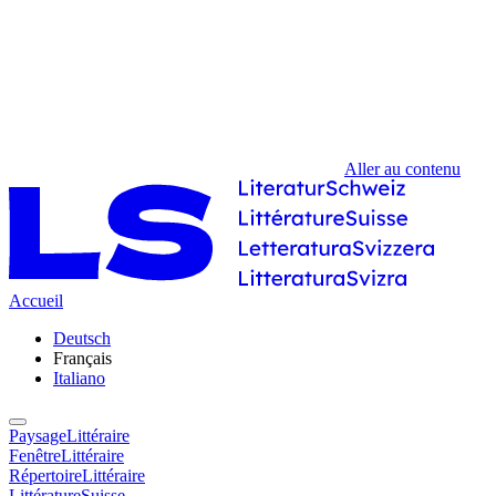
Aller au contenu
Accueil
Deutsch
Français
Italiano
PaysageLittéraire
FenêtreLittéraire
RépertoireLittéraire
LittératureSuisse