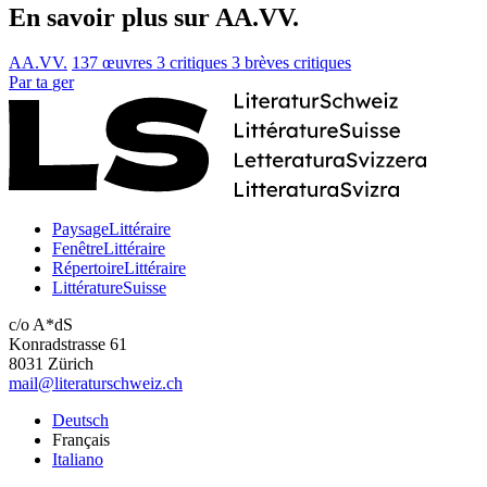
En savoir plus sur AA.VV.
AA.VV.
137 œuvres
3 critiques
3 brèves critiques
Par
ta
ger
PaysageLittéraire
FenêtreLittéraire
RépertoireLittéraire
LittératureSuisse
c/o A*dS
Konradstrasse 61
8031 Zürich
mail@literaturschweiz.ch
Deutsch
Français
Italiano