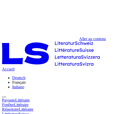
Aller au contenu
Accueil
Deutsch
Français
Italiano
PaysageLittéraire
FenêtreLittéraire
RépertoireLittéraire
LittératureSuisse