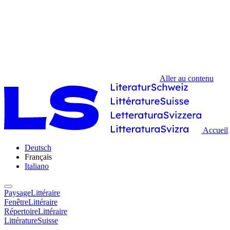
Aller au contenu
Accueil
Deutsch
Français
Italiano
PaysageLittéraire
FenêtreLittéraire
RépertoireLittéraire
LittératureSuisse