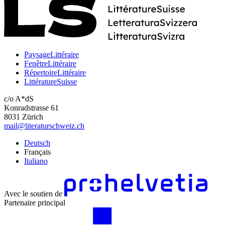
PaysageLittéraire
FenêtreLittéraire
RépertoireLittéraire
LittératureSuisse
c/o A*dS
Konradstrasse 61
8031 Zürich
mail@literaturschweiz.ch
Deutsch
Français
Italiano
Avec le soutien de
Partenaire principal