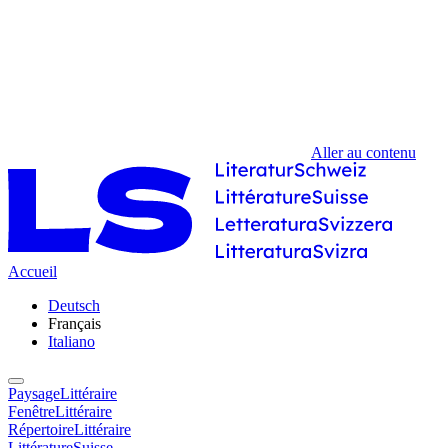
Aller au contenu
Accueil
Deutsch
Français
Italiano
PaysageLittéraire
FenêtreLittéraire
RépertoireLittéraire
LittératureSuisse