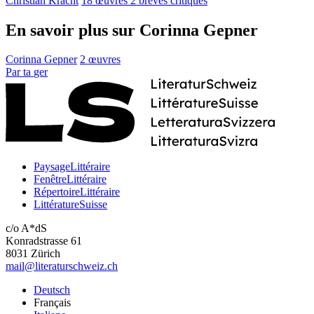
Christian Kracht
18 œuvres
2 brèves critiques
En savoir plus sur Corinna Gepner
Corinna Gepner
2 œuvres
Par
ta
ger
PaysageLittéraire
FenêtreLittéraire
RépertoireLittéraire
LittératureSuisse
c/o A*dS
Konradstrasse 61
8031 Zürich
mail@literaturschweiz.ch
Deutsch
Français