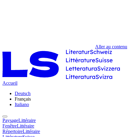
Aller au contenu
Accueil
Deutsch
Français
Italiano
PaysageLittéraire
FenêtreLittéraire
RépertoireLittéraire
LittératureSuisse