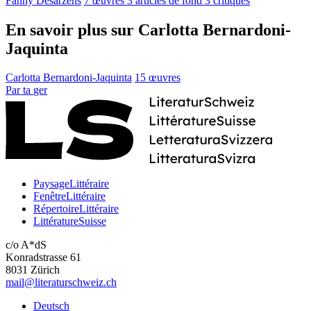
Fanny Desarzens
7 œuvres
3 articles de fond
3 critiques
En savoir plus sur Carlotta Bernardoni-
Jaquinta
Carlotta Bernardoni-Jaquinta
15 œuvres
Par
ta
ger
PaysageLittéraire
FenêtreLittéraire
RépertoireLittéraire
LittératureSuisse
c/o A*dS
Konradstrasse 61
8031 Zürich
mail@literaturschweiz.ch
Deutsch