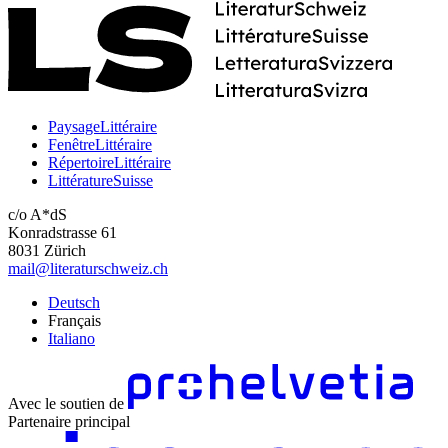
PaysageLittéraire
FenêtreLittéraire
RépertoireLittéraire
LittératureSuisse
c/o A*dS
Konradstrasse 61
8031 Zürich
mail@literaturschweiz.ch
Deutsch
Français
Italiano
Avec le soutien de
Partenaire principal