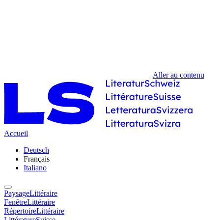
Aller au contenu
Accueil
Deutsch
Français
Italiano
PaysageLittéraire
FenêtreLittéraire
RépertoireLittéraire
LittératureSuisse