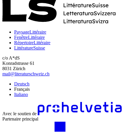
PaysageLittéraire
FenêtreLittéraire
RépertoireLittéraire
LittératureSuisse
c/o A*dS
Konradstrasse 61
8031 Zürich
mail@literaturschweiz.ch
Deutsch
Français
Italiano
Avec le soutien de
Partenaire principal