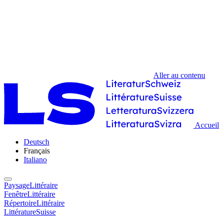
Aller au contenu
Accueil
Deutsch
Français
Italiano
PaysageLittéraire
FenêtreLittéraire
RépertoireLittéraire
LittératureSuisse