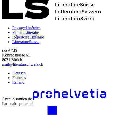
PaysageLittéraire
FenêtreLittéraire
RépertoireLittéraire
LittératureSuisse
c/o A*dS
Konradstrasse 61
8031 Zürich
mail@literaturschweiz.ch
Deutsch
Français
Italiano
Avec le soutien de
Partenaire principal