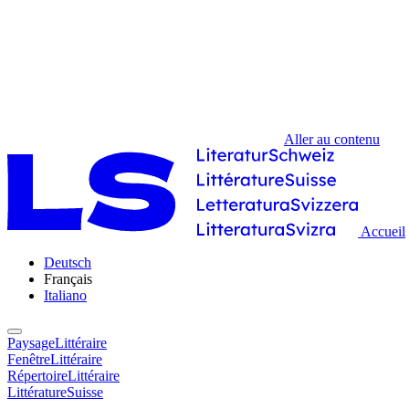
Aller au contenu
Accueil
Deutsch
Français
Italiano
PaysageLittéraire
FenêtreLittéraire
RépertoireLittéraire
LittératureSuisse