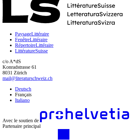
PaysageLittéraire
FenêtreLittéraire
RépertoireLittéraire
LittératureSuisse
c/o A*dS
Konradstrasse 61
8031 Zürich
mail@literaturschweiz.ch
Deutsch
Français
Italiano
Avec le soutien de
Partenaire principal