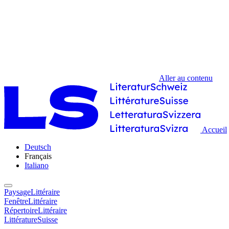
Aller au contenu
Accueil
Deutsch
Français
Italiano
PaysageLittéraire
FenêtreLittéraire
RépertoireLittéraire
LittératureSuisse