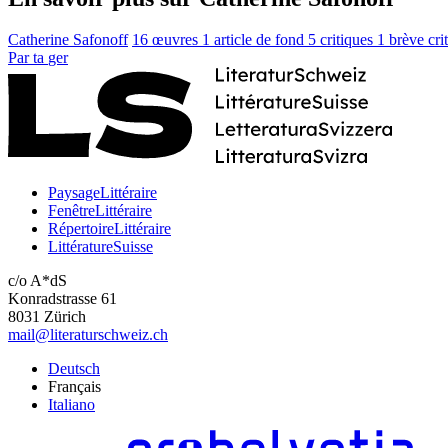
Catherine Safonoff
16 œuvres
1 article de fond
5 critiques
1 brève cri
Par
ta
ger
PaysageLittéraire
FenêtreLittéraire
RépertoireLittéraire
LittératureSuisse
c/o A*dS
Konradstrasse 61
8031 Zürich
mail@literaturschweiz.ch
Deutsch
Français
Italiano