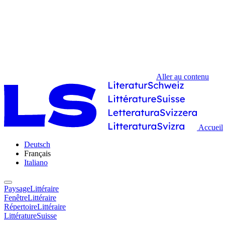
Aller au contenu
Accueil
Deutsch
Français
Italiano
PaysageLittéraire
FenêtreLittéraire
RépertoireLittéraire
LittératureSuisse