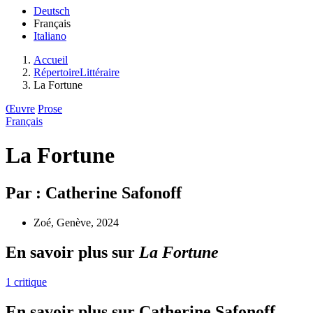
Deutsch
Français
Italiano
Accueil
RépertoireLittéraire
La Fortune
Œuvre
Prose
Français
La Fortune
Par : Catherine Safonoff
Zoé, Genève, 2024
En savoir plus sur
La Fortune
1 critique
En savoir plus sur Catherine Safonoff