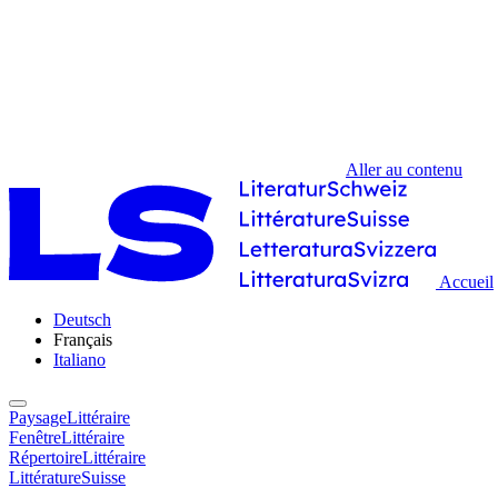
Aller au contenu
Accueil
Deutsch
Français
Italiano
PaysageLittéraire
FenêtreLittéraire
RépertoireLittéraire
LittératureSuisse