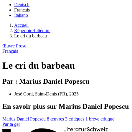
Deutsch
Français
Italiano
Accueil
RépertoireLittéraire
Le cri du barbeau
Œuvre
Prose
Français
Le cri du barbeau
Par : Marius Daniel Popescu
José Corti, Saint-Denis (FR), 2025
En savoir plus sur Marius Daniel Popescu
Marius Daniel Popescu
8 œuvres
3 critiques
1 brève critique
Par
ta
ger