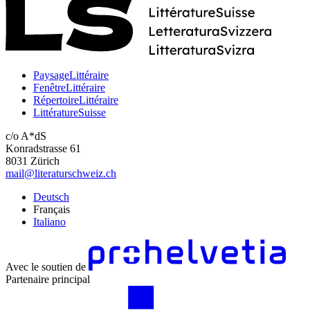
PaysageLittéraire
FenêtreLittéraire
RépertoireLittéraire
LittératureSuisse
c/o A*dS
Konradstrasse 61
8031 Zürich
mail@literaturschweiz.ch
Deutsch
Français
Italiano
Avec le soutien de
Partenaire principal