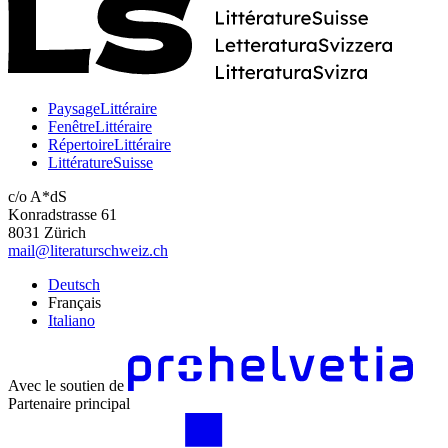
PaysageLittéraire
FenêtreLittéraire
RépertoireLittéraire
LittératureSuisse
c/o A*dS
Konradstrasse 61
8031 Zürich
mail@literaturschweiz.ch
Deutsch
Français
Italiano
Avec le soutien de
Partenaire principal