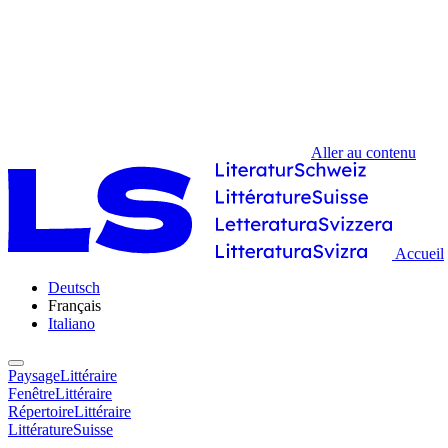
Aller au contenu
Accueil
Deutsch
Français
Italiano
PaysageLittéraire
FenêtreLittéraire
RépertoireLittéraire
LittératureSuisse