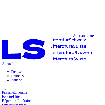
Aller au contenu
Accueil
Deutsch
Français
Italiano
PaysageLittéraire
FenêtreLittéraire
RépertoireLittéraire
LittératureSuisse