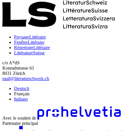
PaysageLittéraire
FenêtreLittéraire
RépertoireLittéraire
LittératureSuisse
c/o A*dS
Konradstrasse 61
8031 Zürich
mail@literaturschweiz.ch
Deutsch
Français
Italiano
Avec le soutien de
Partenaire principal