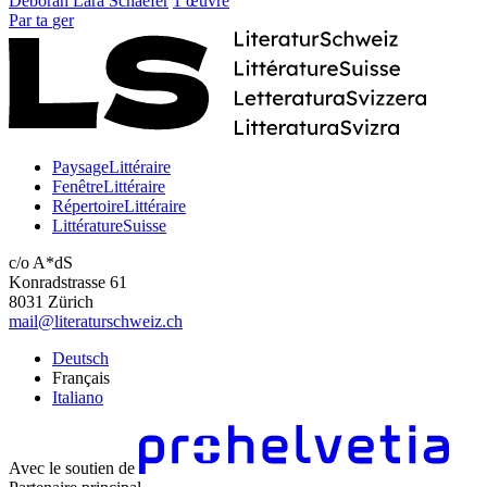
Deborah Lara Schaefer
1 œuvre
Par
ta
ger
PaysageLittéraire
FenêtreLittéraire
RépertoireLittéraire
LittératureSuisse
c/o A*dS
Konradstrasse 61
8031 Zürich
mail@literaturschweiz.ch
Deutsch
Français
Italiano
Avec le soutien de