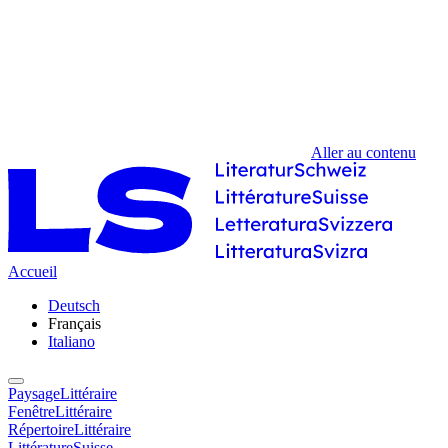
Aller au contenu
Accueil
Deutsch
Français
Italiano
PaysageLittéraire
FenêtreLittéraire
RépertoireLittéraire
LittératureSuisse