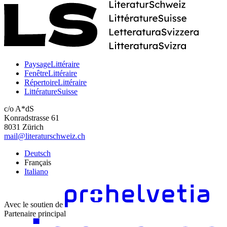
PaysageLittéraire
FenêtreLittéraire
RépertoireLittéraire
LittératureSuisse
c/o A*dS
Konradstrasse 61
8031 Zürich
mail@literaturschweiz.ch
Deutsch
Français
Italiano
Avec le soutien de
Partenaire principal