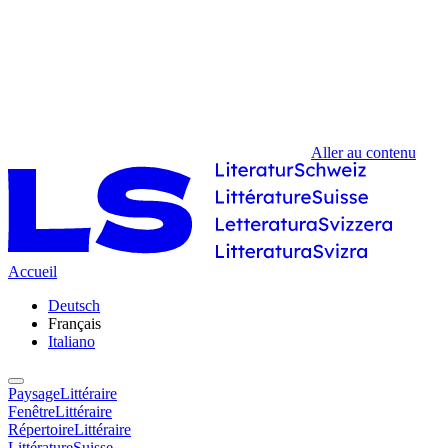
Aller au contenu
Accueil
Deutsch
Français
Italiano
PaysageLittéraire
FenêtreLittéraire
RépertoireLittéraire
LittératureSuisse