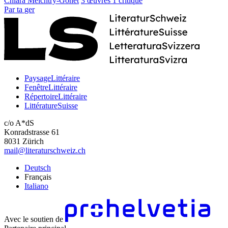
Chiara Meichtry-Gonet
3 œuvres
1 critique
Par
ta
ger
PaysageLittéraire
FenêtreLittéraire
RépertoireLittéraire
LittératureSuisse
c/o A*dS
Konradstrasse 61
8031 Zürich
mail@literaturschweiz.ch
Deutsch
Français
Italiano
Avec le soutien de