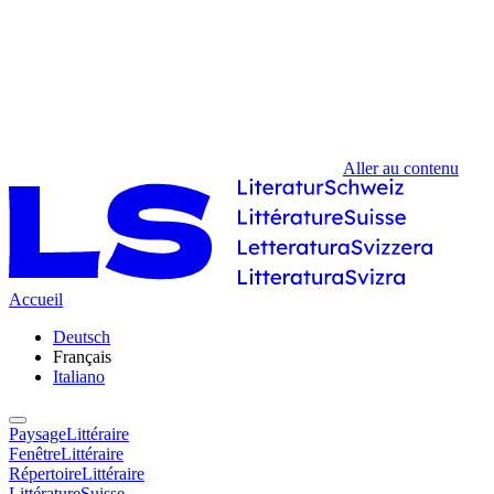
Aller au contenu
Accueil
Deutsch
Français
Italiano
PaysageLittéraire
FenêtreLittéraire
RépertoireLittéraire
LittératureSuisse