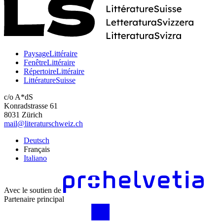
PaysageLittéraire
FenêtreLittéraire
RépertoireLittéraire
LittératureSuisse
c/o A*dS
Konradstrasse 61
8031 Zürich
mail@literaturschweiz.ch
Deutsch
Français
Italiano
Avec le soutien de
Partenaire principal