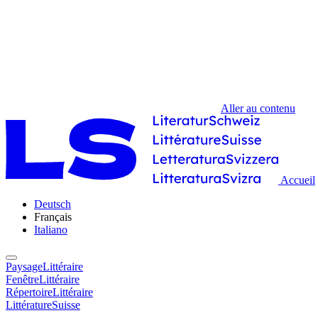
Aller au contenu
Accueil
Deutsch
Français
Italiano
PaysageLittéraire
FenêtreLittéraire
RépertoireLittéraire
LittératureSuisse