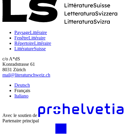
PaysageLittéraire
FenêtreLittéraire
RépertoireLittéraire
LittératureSuisse
c/o A*dS
Konradstrasse 61
8031 Zürich
mail@literaturschweiz.ch
Deutsch
Français
Italiano
Avec le soutien de
Partenaire principal