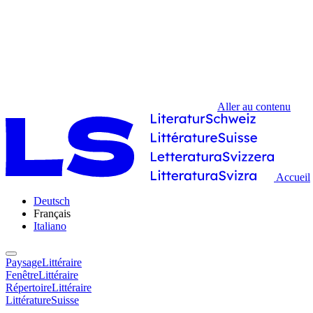
Aller au contenu
Accueil
Deutsch
Français
Italiano
PaysageLittéraire
FenêtreLittéraire
RépertoireLittéraire
LittératureSuisse