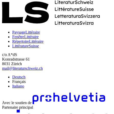
PaysageLittéraire
FenêtreLittéraire
RépertoireLittéraire
LittératureSuisse
c/o A*dS
Konradstrasse 61
8031 Zürich
mail@literaturschweiz.ch
Deutsch
Français
Italiano
Avec le soutien de
Partenaire principal