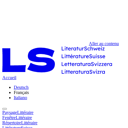
Aller au contenu
Accueil
Deutsch
Français
Italiano
PaysageLittéraire
FenêtreLittéraire
RépertoireLittéraire
LittératureSuisse