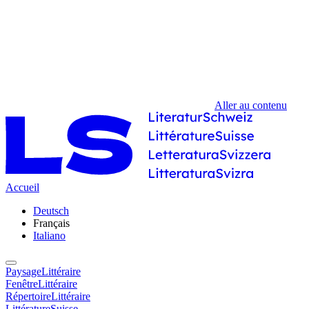
Aller au contenu
Accueil
Deutsch
Français
Italiano
PaysageLittéraire
FenêtreLittéraire
RépertoireLittéraire
LittératureSuisse