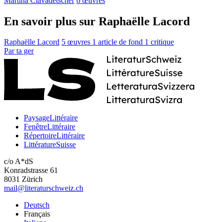
Martina Clavadetscher
6 œuvres
En savoir plus sur Raphaëlle Lacord
Raphaëlle Lacord
5 œuvres
1 article de fond
1 critique
Par
ta
ger
PaysageLittéraire
FenêtreLittéraire
RépertoireLittéraire
LittératureSuisse
c/o A*dS
Konradstrasse 61
8031 Zürich
mail@literaturschweiz.ch
Deutsch
Français