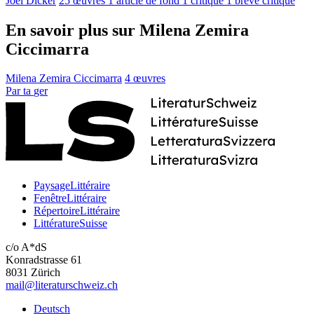
Joël Dicker
25 œuvres
1 article de fond
1 critique
1 brève critique
En savoir plus sur Milena Zemira
Ciccimarra
Milena Zemira Ciccimarra
4 œuvres
Par
ta
ger
PaysageLittéraire
FenêtreLittéraire
RépertoireLittéraire
LittératureSuisse
c/o A*dS
Konradstrasse 61
8031 Zürich
mail@literaturschweiz.ch
Deutsch