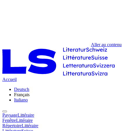
Aller au contenu
Accueil
Deutsch
Français
Italiano
PaysageLittéraire
FenêtreLittéraire
RépertoireLittéraire
LittératureSuisse