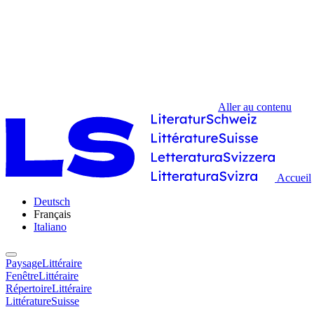
Aller au contenu
Accueil
Deutsch
Français
Italiano
PaysageLittéraire
FenêtreLittéraire
RépertoireLittéraire
LittératureSuisse