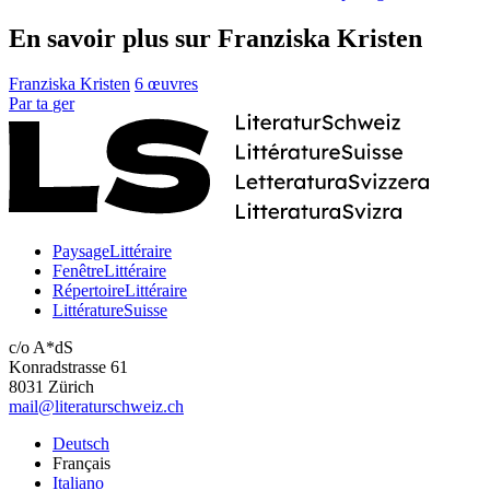
En savoir plus sur Franziska Kristen
Franziska Kristen
6 œuvres
Par
ta
ger
PaysageLittéraire
FenêtreLittéraire
RépertoireLittéraire
LittératureSuisse
c/o A*dS
Konradstrasse 61
8031 Zürich
mail@literaturschweiz.ch
Deutsch
Français
Italiano