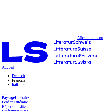
Aller au contenu
Accueil
Deutsch
Français
Italiano
PaysageLittéraire
FenêtreLittéraire
RépertoireLittéraire
LittératureSuisse