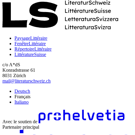
PaysageLittéraire
FenêtreLittéraire
RépertoireLittéraire
LittératureSuisse
c/o A*dS
Konradstrasse 61
8031 Zürich
mail@literaturschweiz.ch
Deutsch
Français
Italiano
Avec le soutien de
Partenaire principal