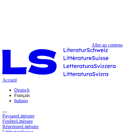
Aller au contenu
Accueil
Deutsch
Français
Italiano
PaysageLittéraire
FenêtreLittéraire
RépertoireLittéraire
LittératureSuisse