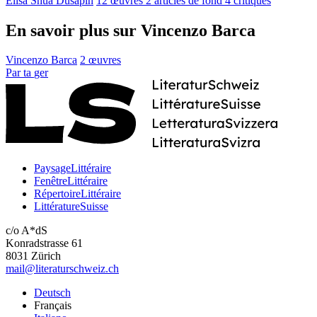
Elisa Shua Dusapin
12 œuvres
2 articles de fond
4 critiques
En savoir plus sur Vincenzo Barca
Vincenzo Barca
2 œuvres
Par
ta
ger
PaysageLittéraire
FenêtreLittéraire
RépertoireLittéraire
LittératureSuisse
c/o A*dS
Konradstrasse 61
8031 Zürich
mail@literaturschweiz.ch
Deutsch
Français