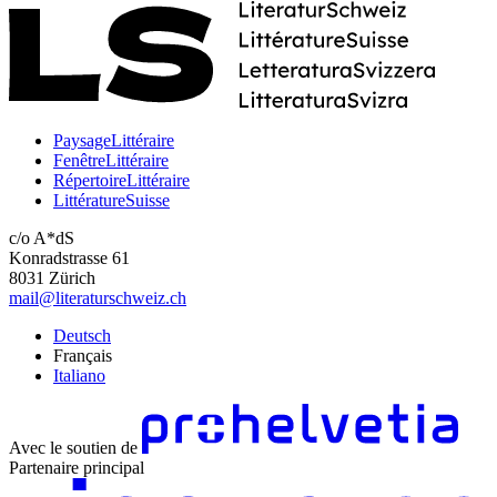
PaysageLittéraire
FenêtreLittéraire
RépertoireLittéraire
LittératureSuisse
c/o A*dS
Konradstrasse 61
8031 Zürich
mail@literaturschweiz.ch
Deutsch
Français
Italiano
Avec le soutien de
Partenaire principal