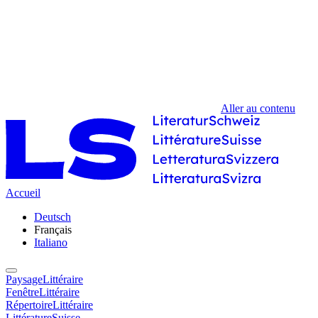
Aller au contenu
Accueil
Deutsch
Français
Italiano
PaysageLittéraire
FenêtreLittéraire
RépertoireLittéraire
LittératureSuisse