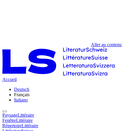
Aller au contenu
Accueil
Deutsch
Français
Italiano
PaysageLittéraire
FenêtreLittéraire
RépertoireLittéraire
LittératureSuisse