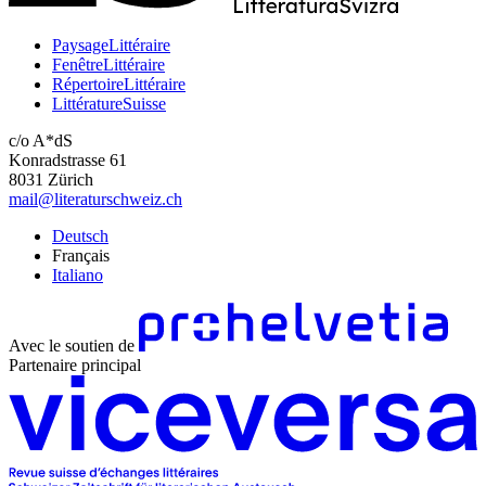
PaysageLittéraire
FenêtreLittéraire
RépertoireLittéraire
LittératureSuisse
c/o A*dS
Konradstrasse 61
8031 Zürich
mail@literaturschweiz.ch
Deutsch
Français
Italiano
Avec le soutien de
Partenaire principal