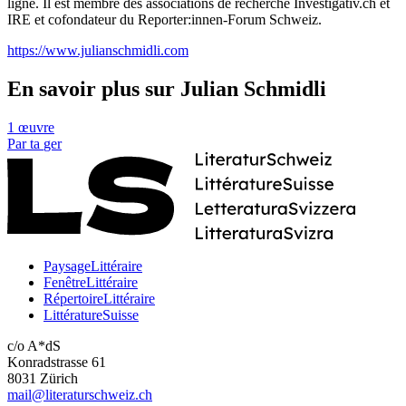
ligne. Il est membre des associations de recherche Investigativ.ch et
IRE et cofondateur du Reporter:innen-Forum Schweiz.
https://www.julianschmidli.com
En savoir plus sur Julian Schmidli
1 œuvre
Par
ta
ger
PaysageLittéraire
FenêtreLittéraire
RépertoireLittéraire
LittératureSuisse
c/o A*dS
Konradstrasse 61
8031 Zürich
mail@literaturschweiz.ch