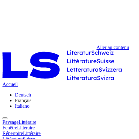
Aller au contenu
Accueil
Deutsch
Français
Italiano
PaysageLittéraire
FenêtreLittéraire
RépertoireLittéraire
LittératureSuisse