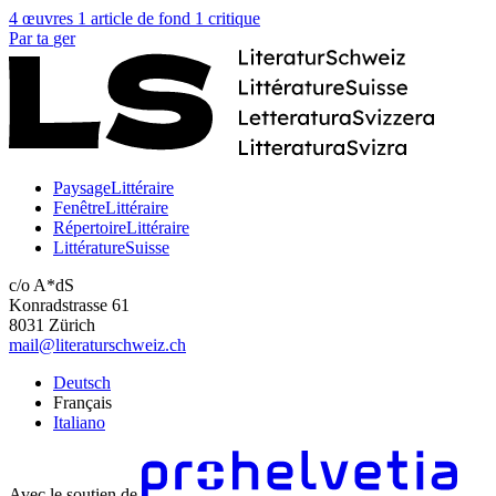
4 œuvres
1 article de fond
1 critique
Par
ta
ger
PaysageLittéraire
FenêtreLittéraire
RépertoireLittéraire
LittératureSuisse
c/o A*dS
Konradstrasse 61
8031 Zürich
mail@literaturschweiz.ch
Deutsch
Français
Italiano
Avec le soutien de