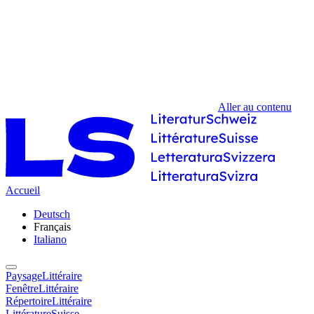
Aller au contenu
Accueil
Deutsch
Français
Italiano
PaysageLittéraire
FenêtreLittéraire
RépertoireLittéraire
LittératureSuisse