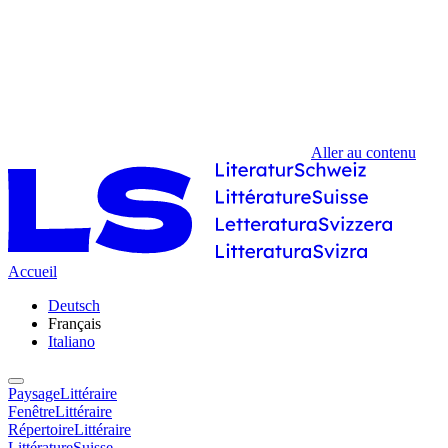
Aller au contenu
Accueil
Deutsch
Français
Italiano
PaysageLittéraire
FenêtreLittéraire
RépertoireLittéraire
LittératureSuisse