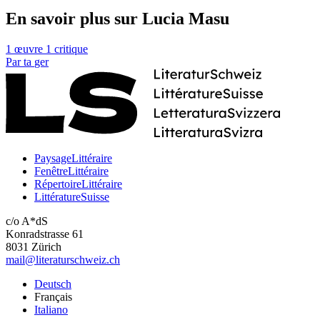
En savoir plus sur Lucia Masu
1 œuvre
1 critique
Par
ta
ger
PaysageLittéraire
FenêtreLittéraire
RépertoireLittéraire
LittératureSuisse
c/o A*dS
Konradstrasse 61
8031 Zürich
mail@literaturschweiz.ch
Deutsch
Français
Italiano