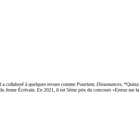
Il a collaboré à quelques revues comme
Pourtant
,
Dissonances
, *Quinz
Prix du Jeune Écrivain. En 2021, il est 5ème prix du concours «Erreur su