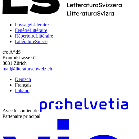
PaysageLittéraire
FenêtreLittéraire
RépertoireLittéraire
LittératureSuisse
c/o A*dS
Konradstrasse 61
8031 Zürich
mail@literaturschweiz.ch
Deutsch
Français
Italiano
Avec le soutien de
Partenaire principal