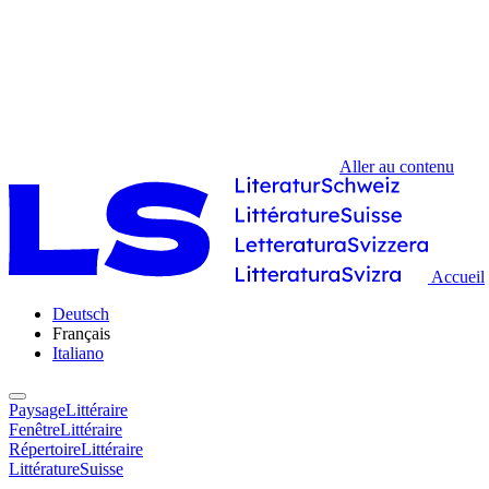
Aller au contenu
Accueil
Deutsch
Français
Italiano
PaysageLittéraire
FenêtreLittéraire
RépertoireLittéraire
LittératureSuisse