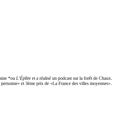
aine *ou
L’Épître
et a réalisé un podcast sur la forêt de Chaux.
r la personne» et 3ème prix de «La France des villes moyennes».