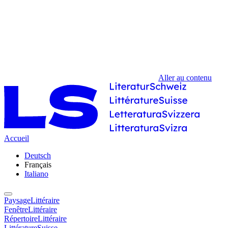
Aller au contenu
Accueil
Deutsch
Français
Italiano
PaysageLittéraire
FenêtreLittéraire
RépertoireLittéraire
LittératureSuisse