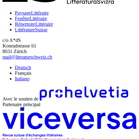
PaysageLittéraire
FenêtreLittéraire
RépertoireLittéraire
LittératureSuisse
c/o A*dS
Konradstrasse 61
8031 Zürich
mail@literaturschweiz.ch
Deutsch
Français
Italiano
Avec le soutien de
Partenaire principal