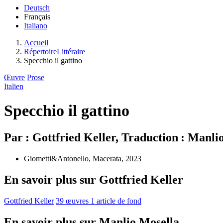
Deutsch
Français
Italiano
Accueil
RépertoireLittéraire
Specchio il gattino
Œuvre
Prose
Italien
Specchio il gattino
Par : Gottfried Keller, Traduction : Manli
Giometti&Antonello, Macerata, 2023
En savoir plus sur Gottfried Keller
Gottfried Keller
39 œuvres
1 article de fond
En savoir plus sur Manlio Mosella