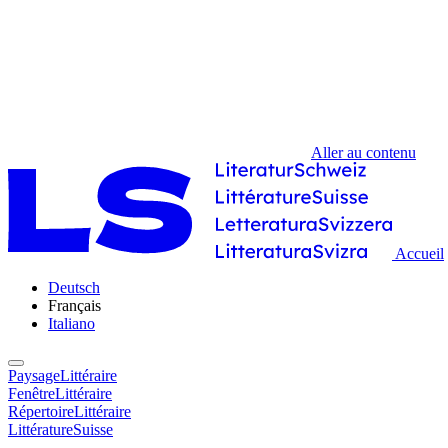
Aller au contenu
Accueil
Deutsch
Français
Italiano
PaysageLittéraire
FenêtreLittéraire
RépertoireLittéraire
LittératureSuisse