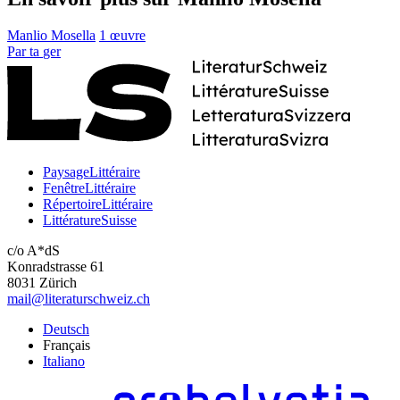
Manlio Mosella
1 œuvre
Par
ta
ger
PaysageLittéraire
FenêtreLittéraire
RépertoireLittéraire
LittératureSuisse
c/o A*dS
Konradstrasse 61
8031 Zürich
mail@literaturschweiz.ch
Deutsch
Français
Italiano