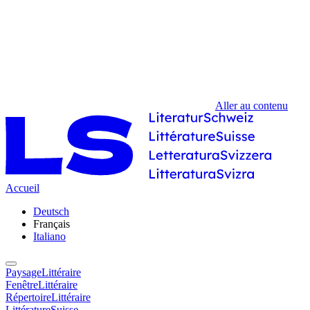
Aller au contenu
Accueil
Deutsch
Français
Italiano
PaysageLittéraire
FenêtreLittéraire
RépertoireLittéraire
LittératureSuisse